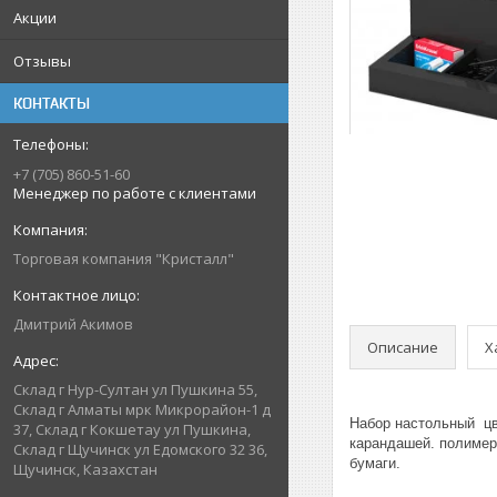
Акции
Отзывы
КОНТАКТЫ
+7 (705) 860-51-60
Менеджер по работе с клиентами
Торговая компания "Кристалл"
Дмитрий Акимов
Описание
Х
Склад г Нур-Султан ул Пушкина 55,
Склад г Алматы мрк Микрорайон-1 д
Набор настольный цв
37, Склад г Кокшетау ул Пушкина,
карандашей. полимер
Склад г Щучинск ул Едомского 32 36,
бумаги.
Щучинск, Казахстан