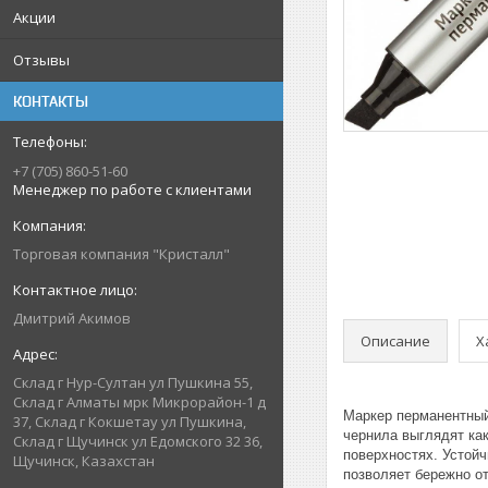
Акции
Отзывы
КОНТАКТЫ
+7 (705) 860-51-60
Менеджер по работе с клиентами
Торговая компания "Кристалл"
Дмитрий Акимов
Описание
Х
Склад г Нур-Султан ул Пушкина 55,
Склад г Алматы мрк Микрорайон-1 д
Маркер перманентный 
37, Склад г Кокшетау ул Пушкина,
чернила выглядят как
Склад г Щучинск ул Едомского 32 36,
поверхностях. Устойч
Щучинск, Казахстан
позволяет бережно от