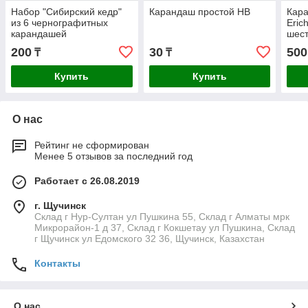
Набор "Сибирский кедр"
Карандаш простой НВ
Кара
из 6 чернографитных
Eric
карандашей
шест
гриф
200
30
500
₸
₸
упак
Купить
Купить
О нас
Рейтинг не сформирован
Менее 5 отзывов за последний год
Работает с 26.08.2019
г. Щучинск
Склад г Нур-Султан ул Пушкина 55, Склад г Алматы мрк
Микрорайон-1 д 37, Склад г Кокшетау ул Пушкина, Склад
г Щучинск ул Едомского 32 36, Щучинск, Казахстан
Контакты
О нас