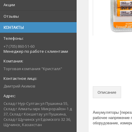
Акции
Отзывы
КОНТАКТЫ
+7 (705) 860-51-60
Менеджер по работе с клиентами
Торговая компания "Кристалл"
Дмитрий Акимов
Описание
Склад г Нур-Султан ул Пушкина 55,
Склад г Алматы мрк Микрорайон-1 д
Аккумуляторы [переза
37, Склад г Кокшетау ул Пушкина,
рабочее напряжение п
Склад г Щучинск ул Едомского 32 36,
оборудование, измер
Щучинск, Казахстан