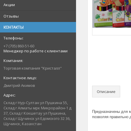
Акции
Отзывы
КОНТАКТЫ
+7 (705) 860-51-60
Менеджер по работе с клиентами
Торговая компания "Кристалл"
Дмитрий Акимов
Описание
Склад г Нур-Султан ул Пушкина 55,
Склад г Алматы мрк Микрорайон-1 д
Предназначены для м
37, Склад г Кокшетау ул Пушкина,
позволяя правильно д
Склад г Щучинск ул Едомского 32 36,
Щучинск, Казахстан