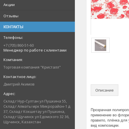
Акции
Отзывы
КОНТАКТЫ
+7 (705) 860-51-60
Менеджер по работе с клиентами
Торговая компания "Кристалл"
Дмитрий Акимов
Описание
Склад г Нур-Султан ул Пушкина 55,
Склад г Алматы мрк Микрорайон-1 д
Прозрачная полипроп
37, Склад г Кокшетау ул Пушкина,
применение во флорис
Склад г Щучинск ул Едомского 32 36,
правило, плёнка для 
Щучинск, Казахстан
вид композиции.