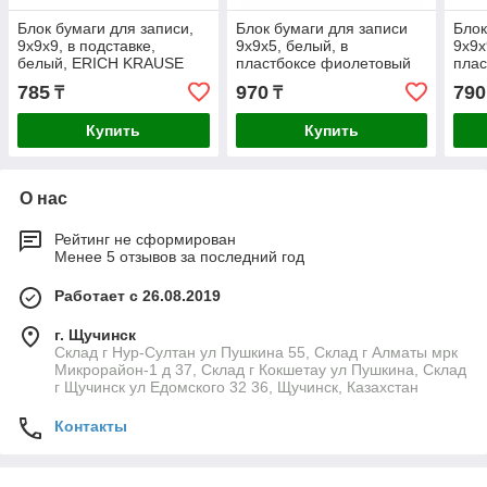
Блок бумаги для записи,
Блок бумаги для записи
Блок
9х9х9, в подставке,
9х9х5, белый, в
9х9х
белый, ERICH KRAUSE
пластбоксе фиолетовый
пла
Слива, СТАММ
785
970
790
₸
₸
Купить
Купить
О нас
Рейтинг не сформирован
Менее 5 отзывов за последний год
Работает с 26.08.2019
г. Щучинск
Склад г Нур-Султан ул Пушкина 55, Склад г Алматы мрк
Микрорайон-1 д 37, Склад г Кокшетау ул Пушкина, Склад
г Щучинск ул Едомского 32 36, Щучинск, Казахстан
Контакты