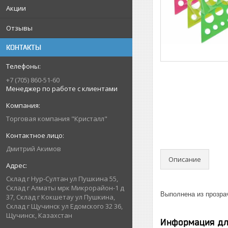
Акции
Отзывы
КОНТАКТЫ
+7 (705) 860-51-60
Менеджер по работе с клиентами
Торговая компания "Кристалл"
Дмитрий Акимов
Описание
Склад г Нур-Султан ул Пушкина 55,
Склад г Алматы мрк Микрорайон-1 д
Выполнена из прозра
37, Склад г Кокшетау ул Пушкина,
Склад г Щучинск ул Едомского 32 36,
Щучинск, Казахстан
Информация дл