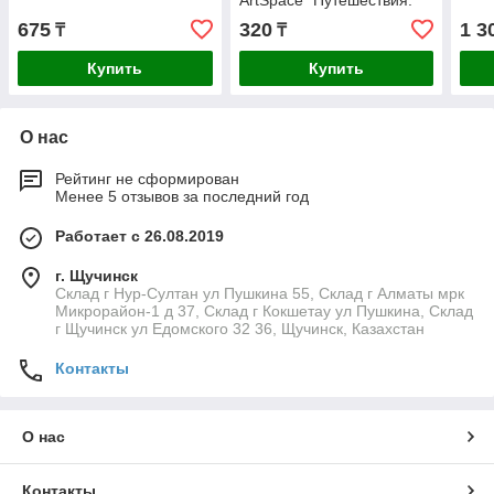
ArtSpace "Путешествия.
Let's go"
675
320
1 3
₸
₸
Купить
Купить
О нас
Рейтинг не сформирован
Менее 5 отзывов за последний год
Работает с 26.08.2019
г. Щучинск
Склад г Нур-Султан ул Пушкина 55, Склад г Алматы мрк
Микрорайон-1 д 37, Склад г Кокшетау ул Пушкина, Склад
г Щучинск ул Едомского 32 36, Щучинск, Казахстан
Контакты
О нас
Контакты