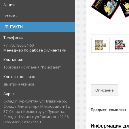
Акции
Отзывы
КОНТАКТЫ
+7 (705) 860-51-60
Менеджер по работе с клиентами
Торговая компания "Кристалл"
Дмитрий Акимов
Описание
Склад г Нур-Султан ул Пушкина 55,
Склад г Алматы мрк Микрорайон-1 д
Предмет
:
комплект
.
37, Склад г Кокшетау ул Пушкина,
Склад г Щучинск ул Едомского 32 36,
Щучинск, Казахстан
Информация дл