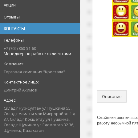
Акции
Отзывы
КОНТАКТЫ
+7 (705) 860-51-60
Менеджер по работе с клиентами
Торговая компания "Кристалл"
Дмитрий Акимов
Описание
Склад г Нур-Султан ул Пушкина 55,
Склад г Алматы мрк Микрорайон-1 д
Смайлики,оценки,зве
37, Склад г Кокшетау ул Пушкина,
работу необычной пят
Склад г Щучинск ул Едомского 32 36,
Щучинск, Казахстан