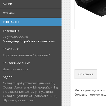
Акции
Отзывы
КОНТАКТЫ
+7 (705) 860-51-60
Менеджер по работе с клиентами
Торговая компания "Кристалл"
Дмитрий Акимов
Описание
Склад г Нур-Султан ул Пушкина 55,
Склад г Алматы мрк Микрорайон-1 д
Мешки для мусора пр
37, Склад г Кокшетау ул Пушкина,
большим потоком люд
Склад г Щучинск ул Едомского 32 36,
Щучинск, Казахстан