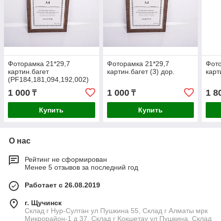
Фоторамка 21*29,7
Фоторамка 21*29,7
Фото
картин.багет
картин.багет (3) дор.
карт
(PF184,181,094,192,002)
деш.
1 000
1 000
1 8
₸
₸
Купить
Купить
О нас
Рейтинг не сформирован
Менее 5 отзывов за последний год
Работает с 26.08.2019
г. Щучинск
Склад г Нур-Султан ул Пушкина 55, Склад г Алматы мрк
Микрорайон-1 д 37, Склад г Кокшетау ул Пушкина, Склад