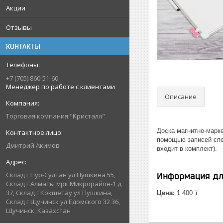
Акции
Отзывы
КОНТАКТЫ
+7 (705) 860-51-60
Менеджер по работе с клиентами
Описание
Торговая компания "Кристалл"
Доска магнитно-марк
помощью записей спе
Дмитрий Акимов
входит в комплект).
Склад г Нур-Султан ул Пушкина 55,
Информация дл
Склад г Алматы мрк Микрорайон-1 д
37, Склад г Кокшетау ул Пушкина,
Цена:
1 400 ₸
Склад г Щучинск ул Едомского 32 36,
Щучинск, Казахстан