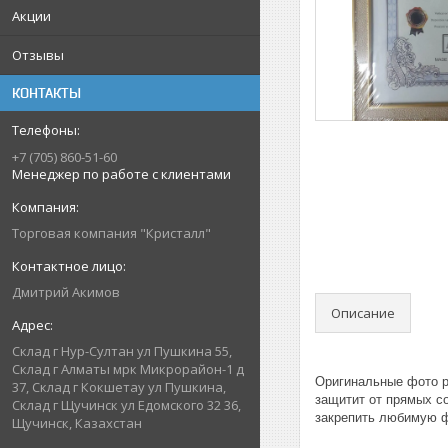
Акции
Отзывы
КОНТАКТЫ
+7 (705) 860-51-60
Менеджер по работе с клиентами
Торговая компания "Кристалл"
Дмитрий Акимов
Описание
Склад г Нур-Султан ул Пушкина 55,
Склад г Алматы мрк Микрорайон-1 д
Оригинальные фото р
37, Склад г Кокшетау ул Пушкина,
защитит от прямых с
Склад г Щучинск ул Едомского 32 36,
закрепить любимую ф
Щучинск, Казахстан