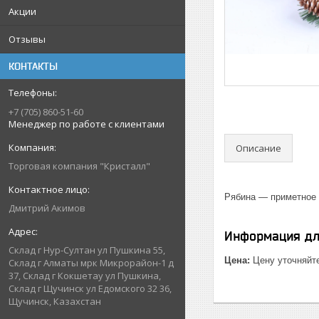
Акции
Отзывы
КОНТАКТЫ
+7 (705) 860-51-60
Менеджер по работе с клиентами
Описание
Торговая компания "Кристалл"
Рябина — приметное 
Дмитрий Акимов
Информация дл
Склад г Нур-Султан ул Пушкина 55,
Цена:
Цену уточняйт
Склад г Алматы мрк Микрорайон-1 д
37, Склад г Кокшетау ул Пушкина,
Склад г Щучинск ул Едомского 32 36,
Щучинск, Казахстан