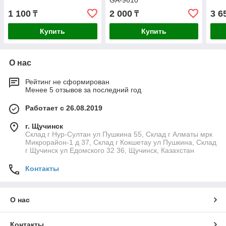
GA-9610
1 100
2 000
3 6
₸
₸
Купить
Купить
О нас
Рейтинг не сформирован
Менее 5 отзывов за последний год
Работает с 26.08.2019
г. Щучинск
Склад г Нур-Султан ул Пушкина 55, Склад г Алматы мрк
Микрорайон-1 д 37, Склад г Кокшетау ул Пушкина, Склад
г Щучинск ул Едомского 32 36, Щучинск, Казахстан
Контакты
О нас
Контакты