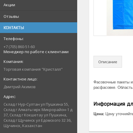
Акции
Отзывы
КОНТАКТЫ
+7 (705) 860-51-60
Менеджер по работе с клиентами
Описание
Торговая компания "Кристалл"
Фасовочные пакеты и
Дмитрий Акимов
расфасовке. Область
Информация дл
Склад г Нур-Султан ул Пушкина 55,
Склад г Алматы мрк Микрорайон-1 д
Цена:
Цену уточняйт
37, Склад г Кокшетау ул Пушкина,
Склад г Щучинск ул Едомского 32 36,
Щучинск, Казахстан