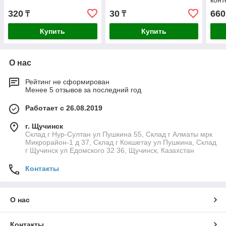
конт
отве
320
30
660
₸
₸
Купить
Купить
О нас
Рейтинг не сформирован
Менее 5 отзывов за последний год
Работает с 26.08.2019
г. Щучинск
Склад г Нур-Султан ул Пушкина 55, Склад г Алматы мрк
Микрорайон-1 д 37, Склад г Кокшетау ул Пушкина, Склад
г Щучинск ул Едомского 32 36, Щучинск, Казахстан
Контакты
О нас
Контакты