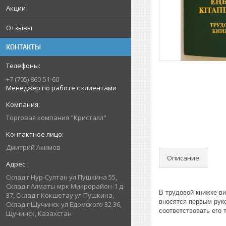
Акции
Отзывы
КОНТАКТЫ
+7 (705) 860-51-60
Менеджер по работе с клиентами
Торговая компания "Кристалл"
Дмитрий Акимов
Описание
Склад г Нур-Султан ул Пушкина 55,
Склад г Алматы мрк Микрорайон-1 д
В трудовой книжке ви
37, Склад г Кокшетау ул Пушкина,
вносятся первым рук
Склад г Щучинск ул Едомского 32 36,
соответствовать его т
Щучинск, Казахстан