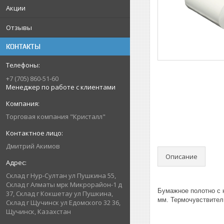
Акции
Отзывы
КОНТАКТЫ
+7 (705) 860-51-60
Менеджер по работе с клиентами
Торговая компания "Кристалл"
Дмитрий Акимов
Описание
Склад г Нур-Султан ул Пушкина 55,
Склад г Алматы мрк Микрорайон-1 д
Бумажное полотно с 
37, Склад г Кокшетау ул Пушкина,
мм. Термочувствител
Склад г Щучинск ул Едомского 32 36,
Щучинск, Казахстан