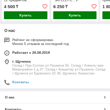
12 предметов,
"SATELLITE", 9
при
вращающийся, черный
ПРЕДМЕТОВ, ЧЕРНО-
4 500
6 250
1 8
₸
₸
КРАСНЫЙ
Купить
Купить
О нас
Рейтинг не сформирован
Менее 5 отзывов за последний год
Работает с 26.08.2019
г. Щучинск
Склад г Нур-Султан ул Пушкина 55, Склад г Алматы мрк
Микрорайон-1 д 37, Склад г Кокшетау ул Пушкина, Склад
г Щучинск ул Едомского 32 36, Щучинск, Казахстан
Контакты
О нас
Контакты