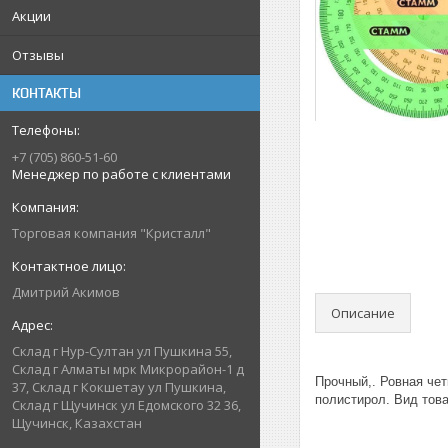
Акции
Отзывы
КОНТАКТЫ
+7 (705) 860-51-60
Менеджер по работе с клиентами
Торговая компания "Кристалл"
Дмитрий Акимов
Описание
Склад г Нур-Султан ул Пушкина 55,
Склад г Алматы мрк Микрорайон-1 д
Прочный,. Ровная че
37, Склад г Кокшетау ул Пушкина,
полистирол. Вид това
Склад г Щучинск ул Едомского 32 36,
Щучинск, Казахстан