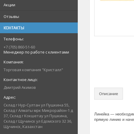
Акции
Отзывы
КОНТАКТЫ
+7 (705) 860-51-60
Менеджер по работе с клиентами
Торговая компания "Кристалл"
Дмитрий Акимов
Описание
Склад г Нур-Султан ул Пушкина 55,
Склад г Алматы мрк Микрорайон-1 д
Линейка — необходим
37, Склад г Кокшетау ул Пушкина,
прямую линию и начер
Склад г Щучинск ул Едомского 32 36,
Щучинск, Казахстан