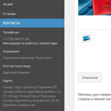
Акции
Отзывы
КОНТАКТЫ
+7 (705) 860-51-60
Менеджер по работе с клиентами
Торговая компания "Кристалл"
Дмитрий Акимов
Описание
Склад г Нур-Султан ул Пушкина 55,
Склад г Алматы мрк Микрорайон-1 д
Обложка удостоверени
37, Склад г Кокшетау ул Пушкина,
стороне в нижней час
Склад г Щучинск ул Едомского 32 36,
Щучинск, Казахстан