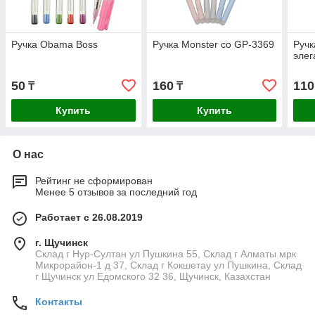
Ручка Obama Boss
Ручка Monster co GP-3369
Руч
элег
50
160
110
₸
₸
Купить
Купить
О нас
Рейтинг не сформирован
Менее 5 отзывов за последний год
Работает с 26.08.2019
г. Щучинск
Склад г Нур-Султан ул Пушкина 55, Склад г Алматы мрк
Микрорайон-1 д 37, Склад г Кокшетау ул Пушкина, Склад
г Щучинск ул Едомского 32 36, Щучинск, Казахстан
Контакты