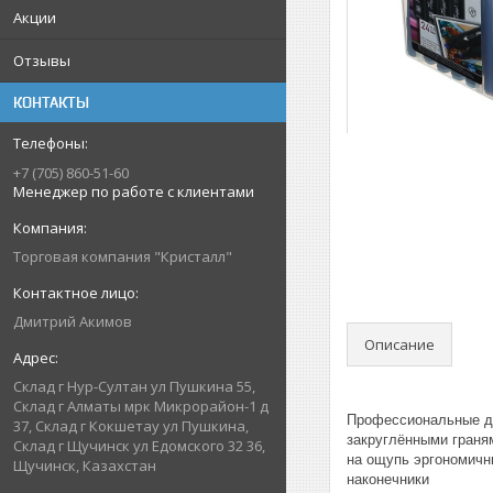
Акции
Отзывы
КОНТАКТЫ
+7 (705) 860-51-60
Менеджер по работе с клиентами
Торговая компания "Кристалл"
Дмитрий Акимов
Описание
Склад г Нур-Султан ул Пушкина 55,
Склад г Алматы мрк Микрорайон-1 д
Профессиональные дв
37, Склад г Кокшетау ул Пушкина,
закруглёнными граня
Склад г Щучинск ул Едомского 32 36,
на ощупь эргономичн
Щучинск, Казахстан
наконечники