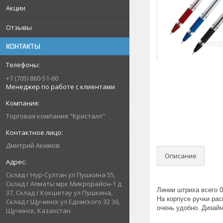
Акции
Отзывы
КОНТАКТЫ
+7 (705) 860-51-60
Менеджер по работе с клиентами
Торговая компания "Кристалл"
Дмитрий Акимов
Описание
Склад г Нур-Султан ул Пушкина 55,
Склад г Алматы мрк Микрорайон-1 д
Линии штриха всего 0
37, Склад г Кокшетау ул Пушкина,
На корпусе ручки рас
Склад г Щучинск ул Едомского 32 36,
очень удобно. Дизайн
Щучинск, Казахстан