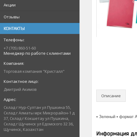
Акции
Отзывы
КОНТАКТЫ
+7 (705) 860-51-60
Менеджер по работе с клиентами
Торговая компания "Кристалл"
Дмитрий Акимов
Описание
Склад г Нур-Султан ул Пушкина 55,
Склад г Алматы мрк Микрорайон-1 д
• Зеленый • формат А
37, Склад г Кокшетау ул Пушкина,
Склад г Щучинск ул Едомского 32 36,
Щучинск, Казахстан
Информация дл