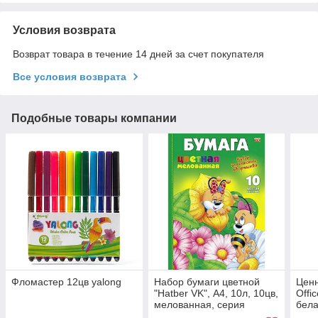
Условия возврата
Возврат товара в течение 14 дней за счет покупателя
Все условия возврата
Подобные товары компании
Фломастер 12цв yalong
Набор бумаги цветной
Ценн
"Hatber VK", А4, 10л, 10цв,
Offi
мелованная, серия
бела
"Пчелки" в папке
1000