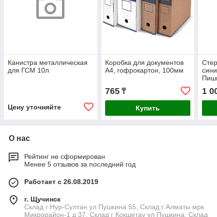
Канистра металлическая
Коробка для документов
Стер
для ГСМ 10л
А4, гофрокартон, 100мм
сини
Пиш
765
1 0
₸
Цену уточняйте
Купить
О нас
Рейтинг не сформирован
Менее 5 отзывов за последний год
Работает с 26.08.2019
г. Щучинск
Склад г Нур-Султан ул Пушкина 55, Склад г Алматы мрк
Микрорайон-1 д 37, Склад г Кокшетау ул Пушкина, Склад