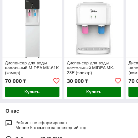
Диспенсер для воды
Диспенсер для воды
Дисп
напольный MIDEA MK-61K
настольный MIDEA MK-
нап
(компр)
23E (электр)
(ком
70 000
30 900
70 
₸
₸
Купить
Купить
О нас
Рейтинг не сформирован
Менее 5 отзывов за последний год