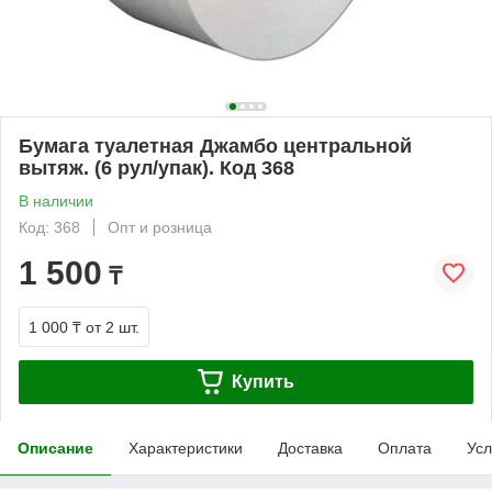
Бумага туалетная Джамбо центральной
вытяж. (6 рул/упак). Код 368
В наличии
Код: 368
Опт и розница
1 500
₸
1 000 ₸
от 2 шт.
Купить
Описание
Характеристики
Доставка
Оплата
Усл