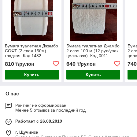
Бумага туалетная Джамбо
Бумага туалетная Джамбо
Бума
СОФТ (2 слоя 150м)
2 слоя 100 м (12 рул/упак.
2 сл
гладкая. Код 1482
целюлоза). Код 0011
целю
810
640
740
₸/рулон
₸/рулон
Купить
Купить
О нас
Рейтинг не сформирован
Менее 5 отзывов за последний год
Работает с 26.08.2019
г. Щучинск