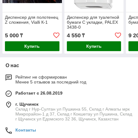
Диспенсер для полотенец
Диспенсер для туалетной
Дисп
Z сложения, Vialli К-1
бумаги C укладки, PALEX
бума
3438-0
5 000
4 550
9 2
₸
₸
Купить
Купить
О нас
Рейтинг не сформирован
Менее 5 отзывов за последний год
Работает с 26.08.2019
г. Щучинск
Склад г Нур-Султан ул Пушкина 55, Склад г Алматы мрк
Микрорайон-1 д 37, Склад г Кокшетау ул Пушкина, Склад
г Щучинск ул Едомского 32 36, Щучинск, Казахстан
Контакты