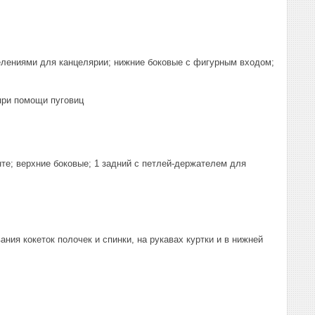
делениями для канцелярии; нижние боковые с фигурным входом;
при помощи пуговиц
нте; верхние боковые; 1 задний с петлей-держателем для
ия кокеток полочек и спинки, на рукавах куртки и в нижней