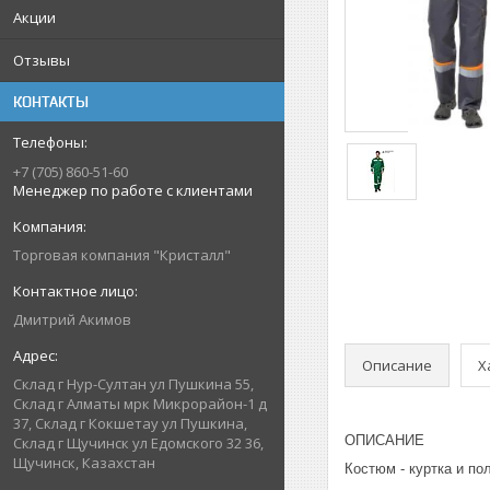
Акции
Отзывы
КОНТАКТЫ
+7 (705) 860-51-60
Менеджер по работе с клиентами
Торговая компания "Кристалл"
Дмитрий Акимов
Описание
Х
Склад г Нур-Султан ул Пушкина 55,
Склад г Алматы мрк Микрорайон-1 д
37, Склад г Кокшетау ул Пушкина,
ОПИСАНИЕ
Склад г Щучинск ул Едомского 32 36,
Щучинск, Казахстан
Костюм - куртка и по