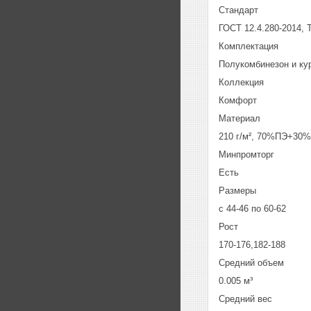
Стандарт
ГОСТ 12.4.280-2014, 
Комплектация
Полукомбинезон и ку
Коллекция
Комфорт
Материал
210 г/м², 70%ПЭ+30%
Минпромторг
Есть
Размеры
с 44-46 по 60-62
Рост
170-176,182-188
Средний объем
0.005 м³
Средний вес