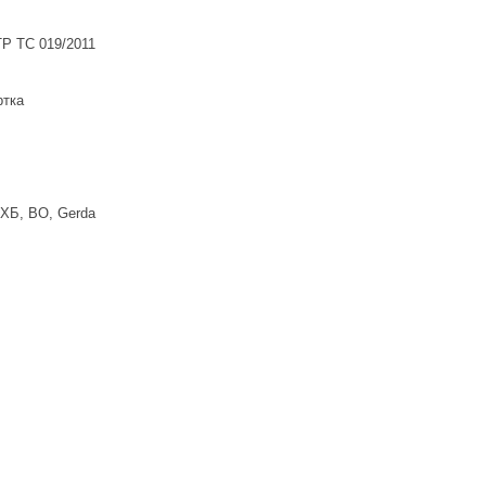
ТР ТС 019/2011
ртка
ХБ, ВО, Gerda