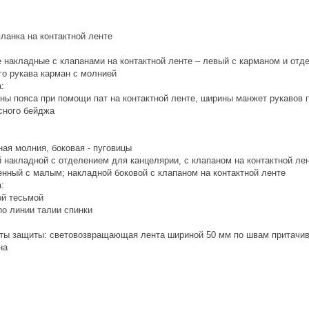
планка на контактной ленте
е накладные с клапанами на контактной ленте – левый с карманом и от
го рукава карман с молнией
:
ины пояса при помощи пат на контактной ленте, ширины манжет рукавов 
сного бейджа
ная молния, боковая - пуговицы
 накладной с отделением для канцелярии, с клапаном на контактной ле
енный с малым; накладной боковой с клапаном на контактной ленте
:
ой тесьмой
по линии талии спинки
ты защиты: световозвращающая лента шириной 50 мм по швам притачиван
на