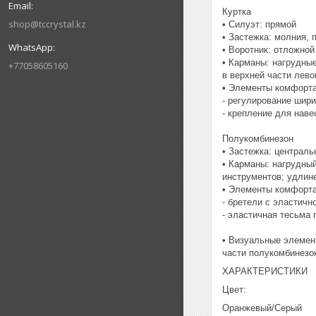
Куртка
shop@tccrystal.kz
• Силуэт: прямой
• Застежка: молния, 
• Воротник: отложной
• Карманы: нагрудны
+77058605160
в верхней части лево
• Элементы комфорта
- регулирование шир
- крепление для наве
Полукомбинезон
• Застежка: централь
• Карманы: нагрудный
инструментов; удлин
• Элементы комфорта
- бретели с эластичн
- эластичная тесьма 
• Визуальные элемен
части полукомбинезо
ХАРАКТЕРИСТИКИ
Цвет:
Оранжевый/Серый