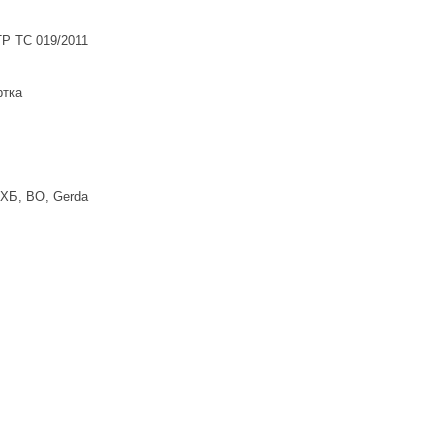
ТР ТС 019/2011
ртка
ХБ, ВО, Gerda