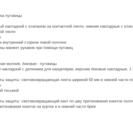
 на пуговицы
ый накладной с клапаном на контактной ленте; нижние накладные с клап
ой ленте
:
а внутренней стороне левой полочки
ины манжет рукавов при помощи пуговиц
ная молния, боковая - пуговицы
 накладной с делением для канцелярии; верхние боковые накладные; 1 
ты защиты: световозвращающая лента шириной 50 мм в нижней части п
:
ой тесьмой
ты защиты: световозвращающий кант по шву притачивания кокеток поло
тачивания кокеток на куртке и в нижней части брюк