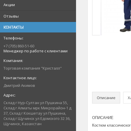
Акции
Отзывы
КОНТАКТЫ
+7 (705) 860-51-60
Менеджер по работе с клиентами
Торговая компания "Кристалл"
Дмитрий Акимов
Описание
Х
Склад г Нур-Султан ул Пушкина 55,
Склад г Алматы мрк Микрорайон-1 д
37, Склад г Кокшетау ул Пушкина,
ОПИСАНИЕ
Склад г Щучинск ул Едомского 32 36,
Щучинск, Казахстан
Костюм классическог