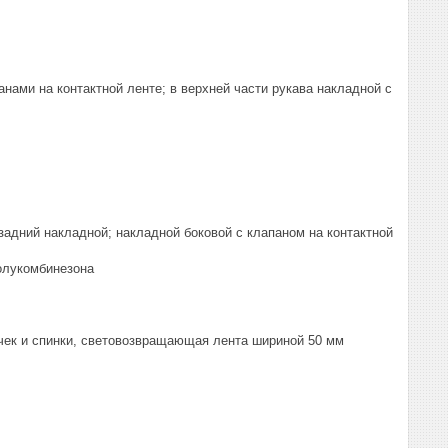
анами на контактной ленте; в верхней части рукава накладной с
задний накладной; накладной боковой с клапаном на контактной
олукомбинезона
чек и спинки, световозвращающая лента шириной 50 мм