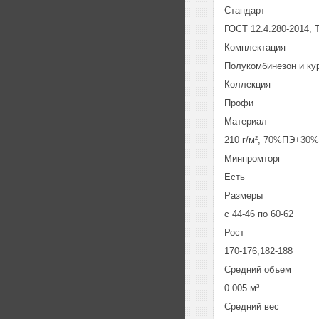
Стандарт
ГОСТ 12.4.280-2014, 
Комплектация
Полукомбинезон и ку
Коллекция
Профи
Материал
210 г/м², 70%ПЭ+30%
Минпромторг
Есть
Размеры
с 44-46 по 60-62
Рост
170-176,182-188
Средний объем
0.005 м³
Средний вес