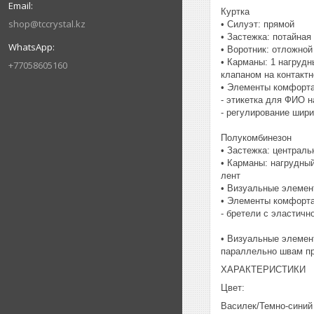
Куртка
shop@tccrystal.kz
• Силуэт: прямой
• Застежка: потайная
• Воротник: отложной
• Карманы: 1 нагрудн
+77058605160
клапаном на контактн
• Элементы комфорта
- этикетка для ФИО н
- регулирование шир
Полукомбинезон
• Застежка: централь
• Карманы: нагрудный
лент
• Визуальные элемен
• Элементы комфорта
- бретели с эластичн
• Визуальные элемен
параллельно швам при
ХАРАКТЕРИСТИКИ
Цвет:
Василек/Темно-синий