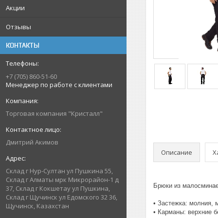
Акции
Отзывы
КОНТАКТЫ
+7 (705) 860-51-60
Менеджер по работе с клиентами
Торговая компания "Кристалл"
Дмитрий Акимов
Описание
Х
Склад г Нур-Султан ул Пушкина 55,
Склад г Алматы мрк Микрорайон-1 д
Брюки из малосминае
37, Склад г Кокшетау ул Пушкина,
Склад г Щучинск ул Едомского 32 36,
• Застежка: молния, 
Щучинск, Казахстан
• Карманы: верхние 