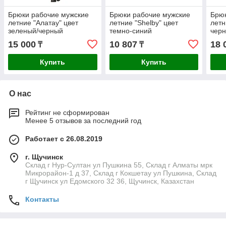
Брюки рабочие мужские
Брюки рабочие мужские
Брюк
летние "Алатау" цвет
летние "Shelby" цвет
летн
зеленый/черный
темно-синий
чер
15 000
10 807
18 
₸
₸
Купить
Купить
О нас
Рейтинг не сформирован
Менее 5 отзывов за последний год
Работает с 26.08.2019
г. Щучинск
Склад г Нур-Султан ул Пушкина 55, Склад г Алматы мрк
Микрорайон-1 д 37, Склад г Кокшетау ул Пушкина, Склад
г Щучинск ул Едомского 32 36, Щучинск, Казахстан
Контакты