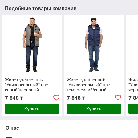
Подобные товары компании
Жилет утепленный
Жилет утепленный
Жил
"Универсальный" цвет
"Универсальный" цвет
"Уни
серый/неоновый
темно-синий/серый
черн
7 848
7 848
7 8
₸
₸
Купить
Купить
О нас