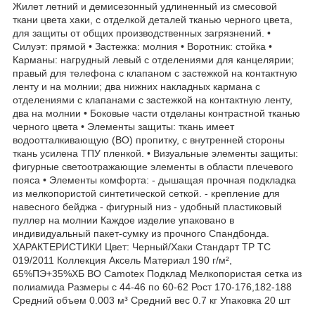
Жилет летний и демисезонный удлиненный из смесовой
ткани цвета хаки, с отделкой деталей тканью черного цвета,
для защиты от общих производственных загрязнений. •
Силуэт: прямой • Застежка: молния • Воротник: стойка •
Карманы: нагрудный левый с отделениями для канцелярии;
правый для телефона с клапаном с застежкой на контактную
ленту и на молнии; два нижних накладных кармана с
отделениями с клапанами с застежкой на контактную ленту,
два на молнии • Боковые части отделаны контрастной тканью
черного цвета • Элементы защиты: ткань имеет
водоотталкивающую (ВО) пропитку, с внутренней стороны
ткань усилена ТПУ пленкой. • Визуальные элементы защиты:
фигурные светоотражающие элементы в области плечевого
пояса • Элементы комфорта: - дышащая прочная подкладка
из мелкопористой синтетической сеткой. - крепление для
навесного бейджа - фигурный низ - удобный пластиковый
пуллер на молнии Каждое изделие упаковано в
индивидуальный пакет-сумку из прочного Спандбонда.
ХАРАКТЕРИСТИКИ Цвет: Черный/Хаки Стандарт ТР ТС
019/2011 Коллекция Аксель Материал 190 г/м²,
65%ПЭ+35%ХБ ВО Camotex Подклад Мелкопористая сетка из
полиамида Размеры с 44-46 по 60-62 Рост 170-176,182-188
Средний объем 0.003 м³ Средний вес 0.7 кг Упаковка 20 шт