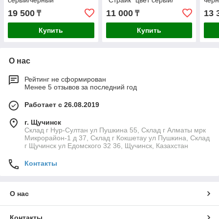
серый/черный
"Страйк" цвет серый/
чер
красный
19 500
11 000
13 
₸
₸
Купить
Купить
О нас
Рейтинг не сформирован
Менее 5 отзывов за последний год
Работает с 26.08.2019
г. Щучинск
Склад г Нур-Султан ул Пушкина 55, Склад г Алматы мрк
Микрорайон-1 д 37, Склад г Кокшетау ул Пушкина, Склад
г Щучинск ул Едомского 32 36, Щучинск, Казахстан
Контакты
О нас
Контакты