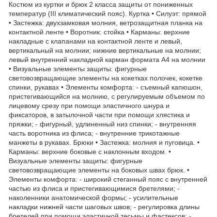
Костюм из куртки и брюк 2 класса защиты от пониженных
температур (III климатический пояс). Куртка • Силуэт: прямой
• Застежка: двухзамковая молния, ветрозащитная планка на
контактной ленте • Воротник: стойка • Карманы: верхние
накладные с клапанами на контактной ленте и левый,
вертикальный на молнии; нижние вертикальные на молнии;
левый внутренний накладной карман формата А4 на молнии
• Визуальные элементы защиты: фигурные
световозвращающие элементы на кокетках полочек, кокетке
спинки, рукавах • Элементы комфорта: - съемный капюшон,
пристегивающийся на молнию, с регулируемым объемом по
лицевому срезу при помощи эластичного шнура и
фиксаторов, в затылочной части при помощи хлястика и
пряжки; - фигурный, удлиненный низ спинки; - внутренняя
часть воротника из флиса; - внутренние трикотажные
манжеты в рукавах. Брюки • Застежка: молния и пуговица. •
Карманы: верхние боковые с наклонным входом. •
Визуальные элементы защиты: фигурные
световозвращающие элементы на боковых швах брюк. •
Элементы комфорта: - широкий стеганный пояс с внутренней
частью из флиса и пристегивающимися бретелями; -
наколенники анатомической формы; - усилительные
накладки нижней части шаговых швов; - регулировка длины
бретелей при помощи эластичной тесьмы и фастексов; -