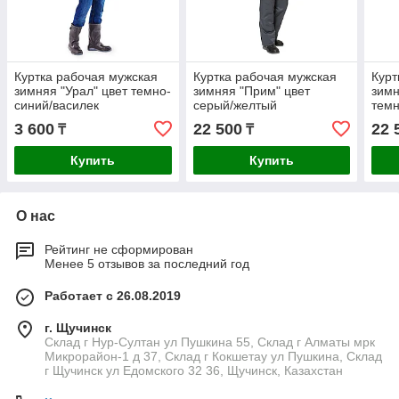
Куртка рабочая мужская
Куртка рабочая мужская
Курт
зимняя "Урал" цвет темно-
зимняя "Прим" цвет
зимн
синий/василек
серый/желтый
темн
3 600
22 500
22 
₸
₸
Купить
Купить
О нас
Рейтинг не сформирован
Менее 5 отзывов за последний год
Работает с 26.08.2019
г. Щучинск
Склад г Нур-Султан ул Пушкина 55, Склад г Алматы мрк
Микрорайон-1 д 37, Склад г Кокшетау ул Пушкина, Склад
г Щучинск ул Едомского 32 36, Щучинск, Казахстан