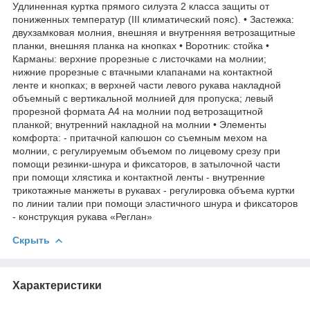
Удлиненная куртка прямого силуэта 2 класса защиты от
пониженных температур (III климатический пояс). • Застежка:
двухзамковая молния, внешняя и внутренняя ветрозащитные
планки, внешняя планка на кнопках • Воротник: стойка •
Карманы: верхние прорезные с листочками на молнии;
нижние прорезные с втачными клапанами на контактной
ленте и кнопках; в верхней части левого рукава накладной
объемный с вертикальной молнией для пропуска; левый
прорезной формата А4 на молнии под ветрозащитной
планкой; внутренний накладной на молнии • Элементы
комфорта: - притачной капюшон со съемным мехом на
молнии, с регулируемым объемом по лицевому срезу при
помощи резинки-шнура и фиксаторов, в затылочной части
при помощи хлястика и контактной ленты - внутренние
трикотажные манжеты в рукавах - регулировка объема куртки
по линии талии при помощи эластичного шнура и фиксаторов
- конструкция рукава «Реглан»
Скрыть
Характеристики