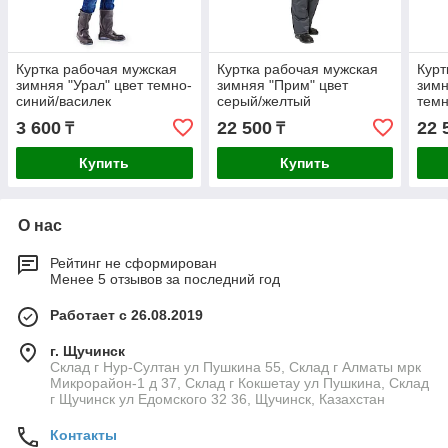
Куртка рабочая мужская
Куртка рабочая мужская
Курт
зимняя "Урал" цвет темно-
зимняя "Прим" цвет
зимн
синий/василек
серый/желтый
темн
3 600
22 500
22 
₸
₸
Купить
Купить
О нас
Рейтинг не сформирован
Менее 5 отзывов за последний год
Работает с 26.08.2019
г. Щучинск
Склад г Нур-Султан ул Пушкина 55, Склад г Алматы мрк
Микрорайон-1 д 37, Склад г Кокшетау ул Пушкина, Склад
г Щучинск ул Едомского 32 36, Щучинск, Казахстан
Контакты