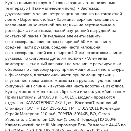
Куртка прямого силуэта 2 класса защиты от пониженных
температур (III климатический пояс). • Застежка:
двухзамковая молния, ветрозащитная планка на контактной
ленте • Воротник: стойка • Карманы: верхние накладные с
клапанами на контактной ленте; нижние вертикальные в
рельефах с листочками; левый внутренний нагрудный на
контактной ленте • Визуальные элементы защиты:
световозвращаюшие полосы шириной 50 мм по спинке,
средней части рукавов, средней части капюшона;
световозвращающий кант шириной 3 мм по кокеткам спинки,
рукавам, по фигурным деталям полочек • Элементы
комфорта: - съемный капюшон на молнии, с регулируемым
объемом по лицевому срезу при помощи эластичного шнура
и фиксаторов, в затылочной части при помощи пряжки -
внутренние трикотажные манжеты на рукавах - удлиненный
фигурный низ спинки - внутренняя часть воротника из флиса
Куртку можно комплектовать брюками или полукомбинезоном
Прим (артикулы БРЮ633 и ПОЛ615), модели продаются
отдельно. ХАРАКТЕРИСТИКИ Цвет: Василек/Темно-синий
Стандарт ГОСТ Р 12.4.236-2011 ТР ТС 019/2011 Коллекция
Страйк Материал 210 г/м², 70%ПЭ+30%ХБ, ВО, Gerda
Утеплитель Синтепон 120г/м² (3 слоя) Подклад ПЭ 100%
Климатический пояс III Минпромторг Есть Размеры с 44-46 по
60-62 Рост 170-176,182-188 Средний объем 0.017 м³