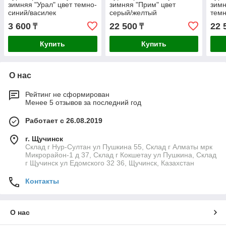
зимняя "Урал" цвет темно-
зимняя "Прим" цвет
зимн
синий/василек
серый/желтый
темн
3 600
22 500
22 
₸
₸
Купить
Купить
О нас
Рейтинг не сформирован
Менее 5 отзывов за последний год
Работает с 26.08.2019
г. Щучинск
Склад г Нур-Султан ул Пушкина 55, Склад г Алматы мрк
Микрорайон-1 д 37, Склад г Кокшетау ул Пушкина, Склад
г Щучинск ул Едомского 32 36, Щучинск, Казахстан
Контакты
О нас