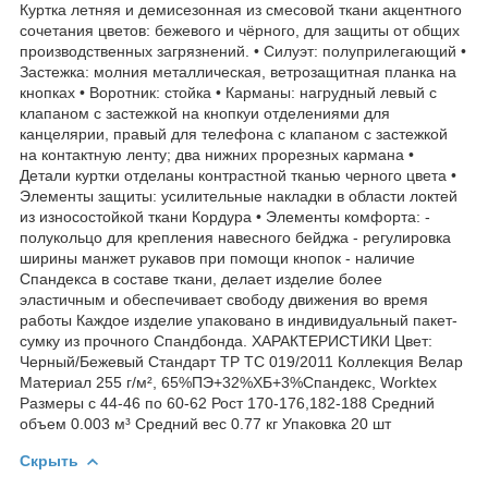
Куртка летняя и демисезонная из смесовой ткани акцентного
сочетания цветов: бежевого и чёрного, для защиты от общих
производственных загрязнений. • Силуэт: полуприлегающий •
Застежка: молния металлическая, ветрозащитная планка на
кнопках • Воротник: стойка • Карманы: нагрудный левый с
клапаном с застежкой на кнопкуи отделениями для
канцелярии, правый для телефона с клапаном с застежкой
на контактную ленту; два нижних прорезных кармана •
Детали куртки отделаны контрастной тканью черного цвета •
Элементы защиты: усилительные накладки в области локтей
из износостойкой ткани Кордура • Элементы комфорта: -
полукольцо для крепления навесного бейджа - регулировка
ширины манжет рукавов при помощи кнопок - наличие
Спандекса в составе ткани, делает изделие более
эластичным и обеспечивает свободу движения во время
работы Каждое изделие упаковано в индивидуальный пакет-
сумку из прочного Спандбонда. ХАРАКТЕРИСТИКИ Цвет:
Черный/Бежевый Стандарт ТР ТС 019/2011 Коллекция Велар
Материал 255 г/м², 65%ПЭ+32%ХБ+3%Спандекс, Worktex
Размеры с 44-46 по 60-62 Рост 170-176,182-188 Средний
объем 0.003 м³ Средний вес 0.77 кг Упаковка 20 шт
Скрыть