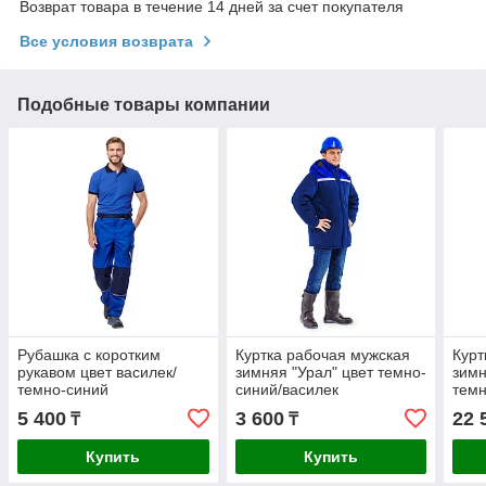
Возврат товара в течение 14 дней за счет покупателя
Все условия возврата
Подобные товары компании
Рубашка с коротким
Куртка рабочая мужская
Курт
рукавом цвет василек/
зимняя "Урал" цвет темно-
зимн
темно-синий
синий/василек
темн
5 400
3 600
22 
₸
₸
Купить
Купить