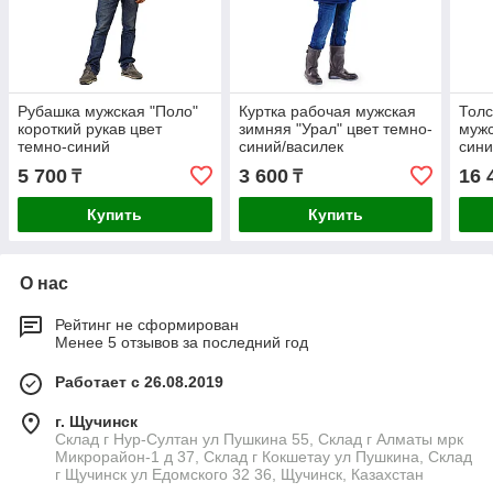
Рубашка мужская "Поло"
Куртка рабочая мужская
Толс
короткий рукав цвет
зимняя "Урал" цвет темно-
мужс
темно-синий
синий/василек
син
5 700
3 600
16 
₸
₸
Купить
Купить
О нас
Рейтинг не сформирован
Менее 5 отзывов за последний год
Работает с 26.08.2019
г. Щучинск
Склад г Нур-Султан ул Пушкина 55, Склад г Алматы мрк
Микрорайон-1 д 37, Склад г Кокшетау ул Пушкина, Склад
г Щучинск ул Едомского 32 36, Щучинск, Казахстан