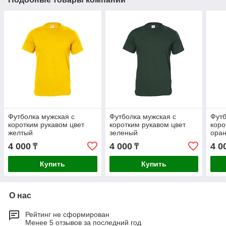
Футболка мужская с
Футболка мужская с
Футб
коротким рукавом цвет
коротким рукавом цвет
коро
желтый
зеленый
ора
4 000
4 000
4 0
₸
₸
Купить
Купить
О нас
Рейтинг не сформирован
Менее 5 отзывов за последний год