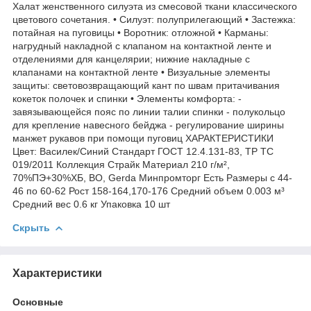
Халат женственного силуэта из смесовой ткани классического
цветового сочетания. • Силуэт: полуприлегающий • Застежка:
потайная на пуговицы • Воротник: отложной • Карманы:
нагрудный накладной с клапаном на контактной ленте и
отделениями для канцелярии; нижние накладные с
клапанами на контактной ленте • Визуальные элементы
защиты: световозвращающий кант по швам притачивания
кокеток полочек и спинки • Элементы комфорта: -
завязывающейся пояс по линии талии спинки - полукольцо
для крепление навесного бейджа - регулирование ширины
манжет рукавов при помощи пуговиц ХАРАКТЕРИСТИКИ
Цвет: Василек/Синий Стандарт ГОСТ 12.4.131-83, ТР ТС
019/2011 Коллекция Страйк Материал 210 г/м²,
70%ПЭ+30%ХБ, ВО, Gerda Минпромторг Есть Размеры с 44-
46 по 60-62 Рост 158-164,170-176 Средний объем 0.003 м³
Средний вес 0.6 кг Упаковка 10 шт
Скрыть
Характеристики
Основные