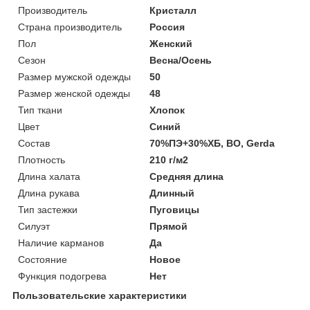
Производитель
Кристалл
Страна производитель
Россия
Пол
Женский
Сезон
Весна/Осень
Размер мужской одежды
50
Размер женской одежды
48
Тип ткани
Хлопок
Цвет
Синий
Состав
70%ПЭ+30%ХБ, ВО, Gerda
Плотность
210 г/м2
Длина халата
Средняя длина
Длина рукава
Длинный
Тип застежки
Пуговицы
Силуэт
Прямой
Наличие карманов
Да
Состояние
Новое
Функция подогрева
Нет
Пользовательские характеристики