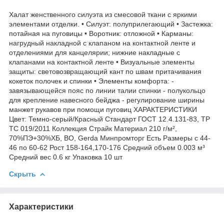
Халат женственного силуэта из смесовой ткани с яркими
элементами отделки. • Силуэт: полуприлегающий • Застежка:
потайная на пуговицы • Воротник: отложной • Карманы:
нагрудный накладной с клапаном на контактной ленте и
отделениями для канцелярии; нижние накладные с
клапанами на контактной ленте • Визуальные элементы
защиты: световозвращающий кант по швам притачивания
кокеток полочек и спинки • Элементы комфорта: -
завязывающейся пояс по линии талии спинки - полукольцо
для крепление навесного бейджа - регулирование ширины
манжет рукавов при помощи пуговиц ХАРАКТЕРИСТИКИ
Цвет: Темно-серый/Красный Стандарт ГОСТ 12.4.131-83, ТР
ТС 019/2011 Коллекция Страйк Материал 210 г/м²,
70%ПЭ+30%ХБ, ВО, Gerda Минпромторг Есть Размеры с 44-
46 по 60-62 Рост 158-164,170-176 Средний объем 0.003 м³
Средний вес 0.6 кг Упаковка 10 шт
Скрыть
Характеристики