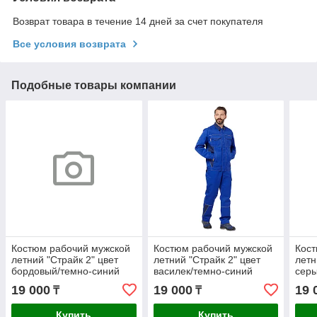
Возврат товара в течение 14 дней за счет покупателя
Все условия возврата
Подобные товары компании
Костюм рабочий мужской
Костюм рабочий мужской
Кост
летний "Страйк 2" цвет
летний "Страйк 2" цвет
летн
бордовый/темно-синий
василек/темно-синий
сер
19 000
19 000
19 
₸
₸
Купить
Купить