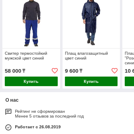
Свитер термостойкий
Плащ влагозащитный
Пла
мужской цвет синий
цвет синий
"Pos
син
58 000
9 600
10 
₸
₸
Купить
Купить
О нас
Рейтинг не сформирован
Менее 5 отзывов за последний год
Работает с 26.08.2019